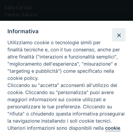
Italia Caritas
Caritas Italiana
Link Utili
Informativa
Chiesa Cattolica
Utilizziamo cookie o tecnologie simili per
Caritas Internationalis
finalità tecniche e, con il tuo consenso, anche per
TV 2000
altre finalità ("interazioni e funzionalità semplici",
"miglioramento dell'esperienza", "misurazione" e
Inblu 2000
"targeting e pubblicità") come specificato nella
Avvenire
cookie policy.
Sir
Cliccando su "accetta" acconsenti all'utilizzo dei
cookie. Cliccando su "personalizza" puoi avere
Scarp de’ Tenis
maggiori informazioni sui cookie utilizzati e
personalizzare le tue preferenze. Cliccando su
Newsletter
"rifiuta" o chiudendo questa informativa proseguirai
la navigazione installando i soli cookie tecnici.
Ulteriori informazioni sono disponibili nella
cookie
ISCRIVITI ALLA NEWSLETTER