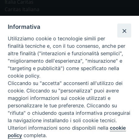
Italia Caritas
Caritas Italiana
Link Utili
Informativa
Chiesa Cattolica
Utilizziamo cookie o tecnologie simili per
Caritas Internationalis
finalità tecniche e, con il tuo consenso, anche per
TV 2000
altre finalità ("interazioni e funzionalità semplici",
"miglioramento dell'esperienza", "misurazione" e
Inblu 2000
"targeting e pubblicità") come specificato nella
Avvenire
cookie policy.
Sir
Cliccando su "accetta" acconsenti all'utilizzo dei
cookie. Cliccando su "personalizza" puoi avere
Scarp de’ Tenis
maggiori informazioni sui cookie utilizzati e
personalizzare le tue preferenze. Cliccando su
Newsletter
"rifiuta" o chiudendo questa informativa proseguirai
la navigazione installando i soli cookie tecnici.
Ulteriori informazioni sono disponibili nella
cookie
ISCRIVITI ALLA NEWSLETTER
policy
completa.