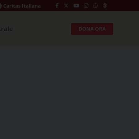
trale
DONA ORA