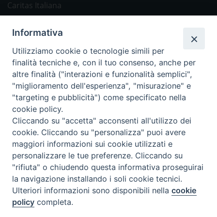
Caritas Italiana
Link Utili
Informativa
Chiesa Cattolica
Utilizziamo cookie o tecnologie simili per
Caritas Internationalis
finalità tecniche e, con il tuo consenso, anche per
TV 2000
altre finalità ("interazioni e funzionalità semplici",
"miglioramento dell'esperienza", "misurazione" e
Inblu 2000
"targeting e pubblicità") come specificato nella
Avvenire
cookie policy.
Sir
Cliccando su "accetta" acconsenti all'utilizzo dei
cookie. Cliccando su "personalizza" puoi avere
Scarp de’ Tenis
maggiori informazioni sui cookie utilizzati e
personalizzare le tue preferenze. Cliccando su
Newsletter
"rifiuta" o chiudendo questa informativa proseguirai
la navigazione installando i soli cookie tecnici.
Ulteriori informazioni sono disponibili nella
cookie
ISCRIVITI ALLA NEWSLETTER
policy
completa.