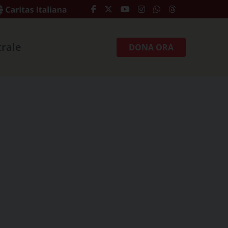
trale
DONA ORA