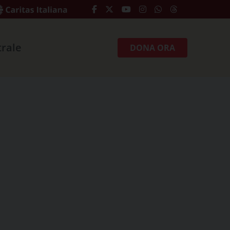
trale
DONA ORA