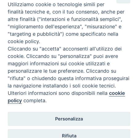
Utilizziamo cookie o tecnologie simili per
Caritas Internationalis
finalità tecniche e, con il tuo consenso, anche per
TV 2000
altre finalità ("interazioni e funzionalità semplici",
"miglioramento dell'esperienza", "misurazione" e
Inblu 2000
"targeting e pubblicità") come specificato nella
Avvenire
cookie policy.
Sir
Cliccando su "accetta" acconsenti all'utilizzo dei
cookie. Cliccando su "personalizza" puoi avere
Scarp de’ Tenis
maggiori informazioni sui cookie utilizzati e
personalizzare le tue preferenze. Cliccando su
Newsletter
"rifiuta" o chiudendo questa informativa proseguirai
la navigazione installando i soli cookie tecnici.
Ulteriori informazioni sono disponibili nella
cookie
ISCRIVITI ALLA NEWSLETTER
policy
completa.
Seguici su
Personalizza
Rifiuta