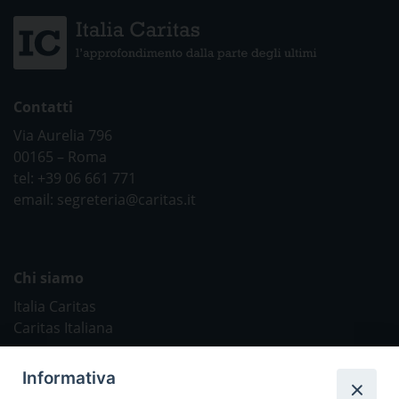
Contatti
Via Aurelia 796
00165 – Roma
tel: +39 06 661 771
email: segreteria@caritas.it
Chi siamo
Italia Caritas
Caritas Italiana
Link Utili
Informativa
Chiesa Cattolica