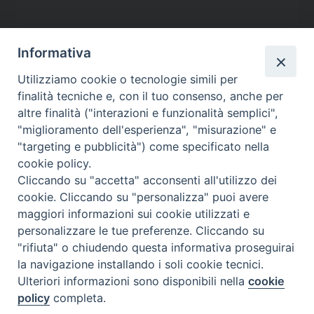
Informativa
Utilizziamo cookie o tecnologie simili per
finalità tecniche e, con il tuo consenso, anche per
altre finalità ("interazioni e funzionalità semplici",
"miglioramento dell'esperienza", "misurazione" e
"targeting e pubblicità") come specificato nella
cookie policy.
Contatti
Cliccando su "accetta" acconsenti all'utilizzo dei
cookie. Cliccando su "personalizza" puoi avere
Via Aurelia 796
maggiori informazioni sui cookie utilizzati e
00165 – Roma
personalizzare le tue preferenze. Cliccando su
tel: +39 06 661 771
"rifiuta" o chiudendo questa informativa proseguirai
email: segreteria@caritas.it
la navigazione installando i soli cookie tecnici.
Ulteriori informazioni sono disponibili nella
cookie
policy
completa.