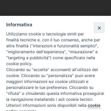
Informativa
Utilizziamo cookie o tecnologie simili per
finalità tecniche e, con il tuo consenso, anche per
altre finalità ("interazioni e funzionalità semplici",
"miglioramento dell'esperienza", "misurazione" e
"targeting e pubblicità") come specificato nella
cookie policy.
Contatti
Cliccando su "accetta" acconsenti all'utilizzo dei
cookie. Cliccando su "personalizza" puoi avere
Via Aurelia 796
maggiori informazioni sui cookie utilizzati e
00165 – Roma
personalizzare le tue preferenze. Cliccando su
tel: +39 06 661 771
"rifiuta" o chiudendo questa informativa proseguirai
email: segreteria@caritas.it
la navigazione installando i soli cookie tecnici.
Ulteriori informazioni sono disponibili nella
cookie