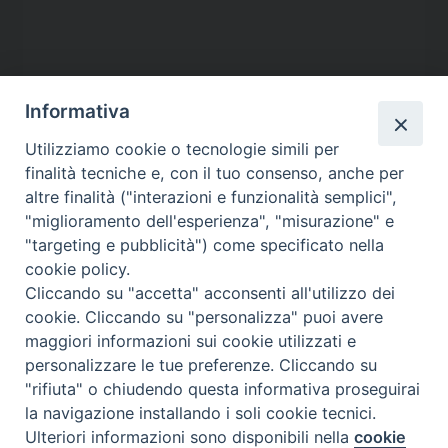
Informativa
Utilizziamo cookie o tecnologie simili per
finalità tecniche e, con il tuo consenso, anche per
altre finalità ("interazioni e funzionalità semplici",
"miglioramento dell'esperienza", "misurazione" e
"targeting e pubblicità") come specificato nella
cookie policy.
Contatti
Cliccando su "accetta" acconsenti all'utilizzo dei
cookie. Cliccando su "personalizza" puoi avere
Via Aurelia 796
maggiori informazioni sui cookie utilizzati e
00165 – Roma
personalizzare le tue preferenze. Cliccando su
tel: +39 06 661 771
"rifiuta" o chiudendo questa informativa proseguirai
email: segreteria@caritas.it
la navigazione installando i soli cookie tecnici.
Ulteriori informazioni sono disponibili nella
cookie