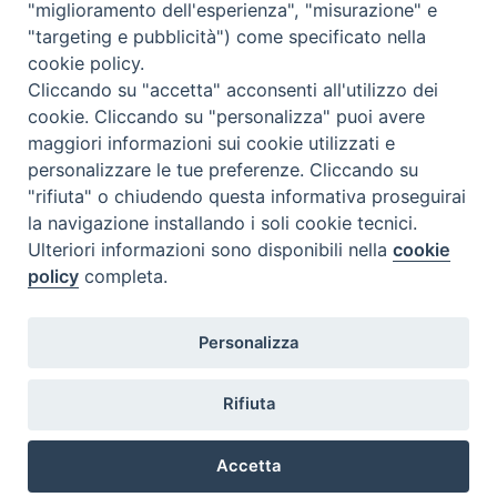
"miglioramento dell'esperienza", "misurazione" e
"targeting e pubblicità") come specificato nella
cookie policy.
Contatti
Cliccando su "accetta" acconsenti all'utilizzo dei
cookie. Cliccando su "personalizza" puoi avere
Via Aurelia 796
maggiori informazioni sui cookie utilizzati e
00165 – Roma
personalizzare le tue preferenze. Cliccando su
tel: +39 06 661 771
"rifiuta" o chiudendo questa informativa proseguirai
email: segreteria@caritas.it
la navigazione installando i soli cookie tecnici.
Ulteriori informazioni sono disponibili nella
cookie
policy
completa.
Seguici su
Personalizza
Rifiuta
Accetta
Copyright Caritas Italiana ©2026
Privacy Policy