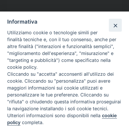
Informativa
Utilizziamo cookie o tecnologie simili per
finalità tecniche e, con il tuo consenso, anche per
altre finalità ("interazioni e funzionalità semplici",
"miglioramento dell'esperienza", "misurazione" e
"targeting e pubblicità") come specificato nella
cookie policy.
Contatti
Cliccando su "accetta" acconsenti all'utilizzo dei
cookie. Cliccando su "personalizza" puoi avere
Via Aurelia 796
maggiori informazioni sui cookie utilizzati e
00165 – Roma
personalizzare le tue preferenze. Cliccando su
tel: +39 06 661 771
"rifiuta" o chiudendo questa informativa proseguirai
email: segreteria@caritas.it
la navigazione installando i soli cookie tecnici.
Ulteriori informazioni sono disponibili nella
cookie
policy
completa.