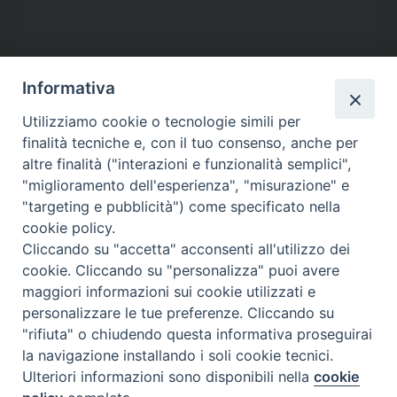
Informativa
Utilizziamo cookie o tecnologie simili per
finalità tecniche e, con il tuo consenso, anche per
altre finalità ("interazioni e funzionalità semplici",
"miglioramento dell'esperienza", "misurazione" e
"targeting e pubblicità") come specificato nella
cookie policy.
Contatti
Cliccando su "accetta" acconsenti all'utilizzo dei
cookie. Cliccando su "personalizza" puoi avere
Via Aurelia 796
maggiori informazioni sui cookie utilizzati e
00165 – Roma
personalizzare le tue preferenze. Cliccando su
tel: +39 06 661 771
"rifiuta" o chiudendo questa informativa proseguirai
email: segreteria@caritas.it
la navigazione installando i soli cookie tecnici.
Ulteriori informazioni sono disponibili nella
cookie