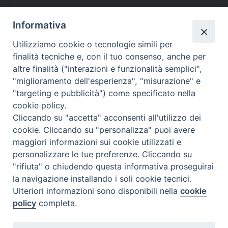
Informativa
Utilizziamo cookie o tecnologie simili per
finalità tecniche e, con il tuo consenso, anche per
altre finalità ("interazioni e funzionalità semplici",
"miglioramento dell'esperienza", "misurazione" e
"targeting e pubblicità") come specificato nella
cookie policy.
Contatti
Cliccando su "accetta" acconsenti all'utilizzo dei
cookie. Cliccando su "personalizza" puoi avere
Via Aurelia 796
maggiori informazioni sui cookie utilizzati e
00165 – Roma
personalizzare le tue preferenze. Cliccando su
tel: +39 06 661 771
"rifiuta" o chiudendo questa informativa proseguirai
email: segreteria@caritas.it
la navigazione installando i soli cookie tecnici.
Ulteriori informazioni sono disponibili nella
cookie
policy
completa.
Seguici su