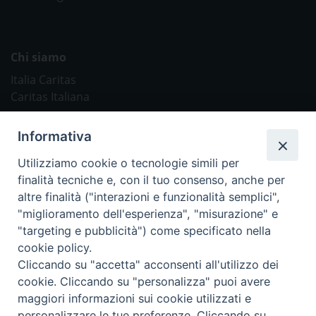
Chi siamo
Italia Caritas
Caritas Italiana
Link Utili
Informativa
Chiesa Cattolica
Utilizziamo cookie o tecnologie simili per
Caritas Internationalis
finalità tecniche e, con il tuo consenso, anche per
TV 2000
altre finalità ("interazioni e funzionalità semplici",
"miglioramento dell'esperienza", "misurazione" e
Inblu 2000
"targeting e pubblicità") come specificato nella
Avvenire
cookie policy.
Sir
Cliccando su "accetta" acconsenti all'utilizzo dei
cookie. Cliccando su "personalizza" puoi avere
Scarp de’ Tenis
maggiori informazioni sui cookie utilizzati e
personalizzare le tue preferenze. Cliccando su