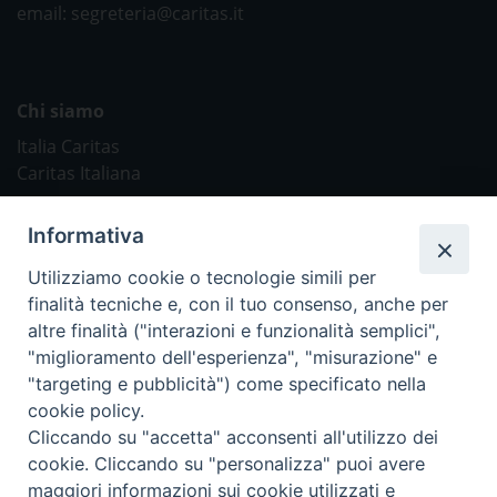
email: segreteria@caritas.it
Chi siamo
Italia Caritas
Caritas Italiana
Link Utili
Informativa
Chiesa Cattolica
Utilizziamo cookie o tecnologie simili per
Caritas Internationalis
finalità tecniche e, con il tuo consenso, anche per
TV 2000
altre finalità ("interazioni e funzionalità semplici",
"miglioramento dell'esperienza", "misurazione" e
Inblu 2000
"targeting e pubblicità") come specificato nella
Avvenire
cookie policy.
Sir
Cliccando su "accetta" acconsenti all'utilizzo dei
cookie. Cliccando su "personalizza" puoi avere
Scarp de’ Tenis
maggiori informazioni sui cookie utilizzati e