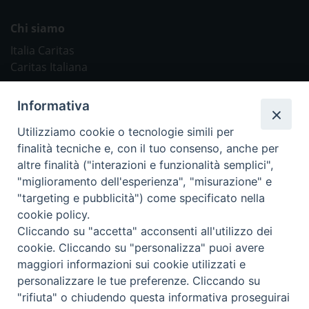
Chi siamo
Italia Caritas
Caritas Italiana
Link Utili
Informativa
Chiesa Cattolica
Utilizziamo cookie o tecnologie simili per
Caritas Internationalis
finalità tecniche e, con il tuo consenso, anche per
TV 2000
altre finalità ("interazioni e funzionalità semplici",
"miglioramento dell'esperienza", "misurazione" e
Inblu 2000
"targeting e pubblicità") come specificato nella
Avvenire
cookie policy.
Sir
Cliccando su "accetta" acconsenti all'utilizzo dei
cookie. Cliccando su "personalizza" puoi avere
Scarp de’ Tenis
maggiori informazioni sui cookie utilizzati e
personalizzare le tue preferenze. Cliccando su
Newsletter
"rifiuta" o chiudendo questa informativa proseguirai