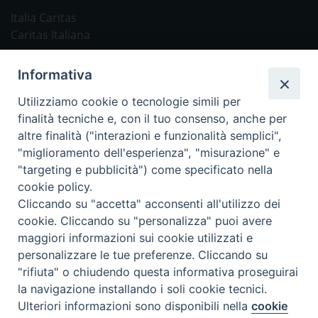
Italia Caritas
Caritas Italiana
Link Utili
Informativa
Chiesa Cattolica
Utilizziamo cookie o tecnologie simili per
Caritas Internationalis
finalità tecniche e, con il tuo consenso, anche per
TV 2000
altre finalità ("interazioni e funzionalità semplici",
"miglioramento dell'esperienza", "misurazione" e
Inblu 2000
"targeting e pubblicità") come specificato nella
Avvenire
cookie policy.
Sir
Cliccando su "accetta" acconsenti all'utilizzo dei
cookie. Cliccando su "personalizza" puoi avere
Scarp de’ Tenis
maggiori informazioni sui cookie utilizzati e
personalizzare le tue preferenze. Cliccando su
Newsletter
"rifiuta" o chiudendo questa informativa proseguirai
la navigazione installando i soli cookie tecnici.
Ulteriori informazioni sono disponibili nella
cookie
ISCRIVITI ALLA NEWSLETTER