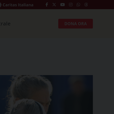
trale
DONA ORA