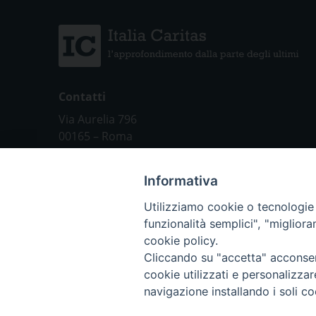
Contatti
Via Aurelia 796
00165 – Roma
tel: +39 06 661 771
email: segreteria@caritas.it
Informativa
Utilizziamo cookie o tecnologie s
funzionalità semplici", "miglior
Chi siamo
cookie policy.
Italia Caritas
Cliccando su "accetta" acconsent
Caritas Italiana
cookie utilizzati e personalizza
navigazione installando i soli co