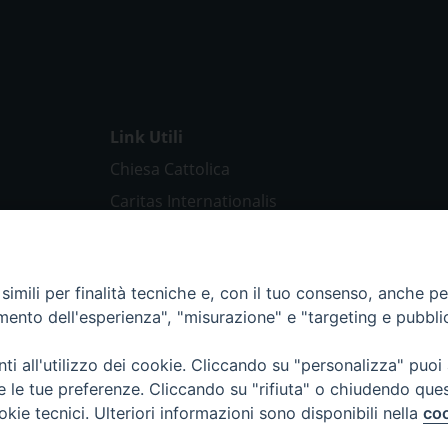
Link Utili
Chiesa Cattolica
Caritas Internationalis
TV 2000
Inblu 2000
imili per finalità tecniche e, con il tuo consenso, anche per 
Avvenire
amento dell'esperienza", "misurazione" e "targeting e pubbli
Sir
Scarp de’ Tenis
i all'utilizzo dei cookie. Cliccando su "personalizza" puoi
re le tue preferenze. Cliccando su "rifiuta" o chiudendo que
okie tecnici. Ulteriori informazioni sono disponibili nella
coo