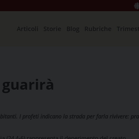
Articoli
Storie
Blog
Rubriche
Trimes
 guarirà
itanti. I profeti indicano la strada per farla rivivere: prat
ia (24,4-6) rappresenta il deperimento del creato