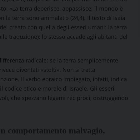
esto: «La terra deperisce, appassisce; il mondo è
con la terra sono ammalati» (24,4). Il testo di Isaia
el creato con quella degli esseri umani: la terra
le traduzione); lo stesso accade agli abitanti del
ifferenza radicale: se la terra semplicemente
vece diventati «stolti». Non si tratta
ione. Il verbo ebraico impiegato, infatti, indica
codice etico e morale di Israele. Gli esseri
li, che spezzano legami reciproci, distruggendo
 un comportamento malvagio,