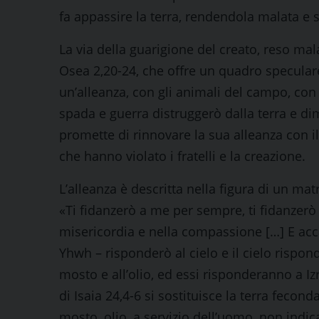
fa appassire la terra, rendendola malata e s
La via della guarigione del creato, reso mala
Osea 2,20-24, che offre un quadro speculare
un’alleanza, con gli animali del campo, con gli
spada e guerra distruggerò dalla terra e di
promette di rinnovare la sua alleanza con il
che hanno violato i fratelli e la creazione.
L’alleanza è descritta nella figura di un ma
«Ti fidanzerò a me per sempre, ti fidanzerò a
misericordia e nella compassione […] E acca
Yhwh – risponderò al cielo e il cielo rispond
mosto e all’olio, ed essi risponderanno a Iz
di Isaia 24,4-6 si sostituisce la terra fecon
mosto, olio, a servizio dell’uomo, non indi