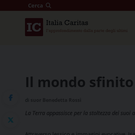
Cerca
Il mondo sfinito
di
suor Benedetta Rossi
La Terra appassisce per la stoltezza dei suoi ab
Attraverso lessico e immagini evocative, Isa