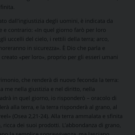
finita.
to dall’ingiustizia degli uomini, è indicata da
 e contrario: «In quel giorno farò per loro
 uccelli del cielo, i rettili della terra; arco,
moreranno in sicurezza». È Dio che parla e
 creato «per loro», proprio per gli esseri umani
trimonio, che renderà di nuovo feconda la terra:
 me nella giustizia e nel diritto, nella
drà in quel giorno, io risponderò – oracolo di
erà alla terra, e la terra risponderà al grano, al
reel» (Osea 2,21-24). Alla terra ammalata e sfinita
da, ricca dei suoi prodotti. L’abbondanza di grano,
cano la semplice sopravvivenza, ma lasciano