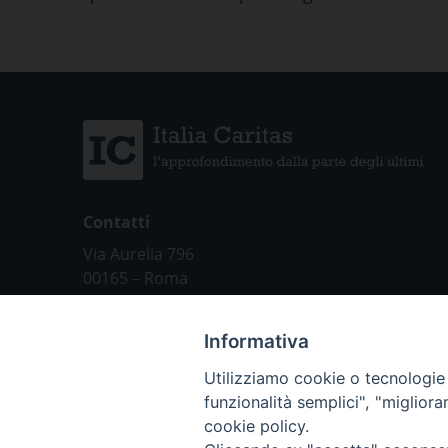
Contatti
Via Aurelia 796
00165 – Roma
tel: +39 06 661 771
email: segreteria@caritas.it
Informativa
Utilizziamo cookie o tecnologie s
funzionalità semplici", "miglior
Chi siamo
cookie policy.
Italia Caritas