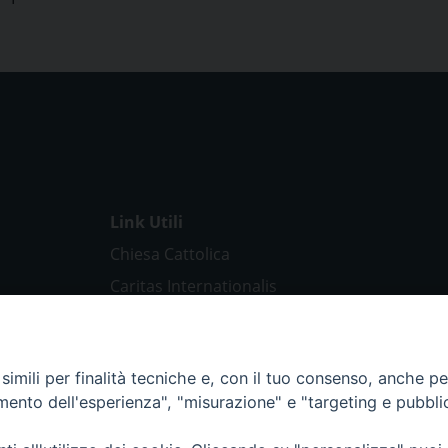
Link Utili
Chiesa Cattolica
Caritas Internationalis
TV 2000
Inblu 2000
imili per finalità tecniche e, con il tuo consenso, anche per 
Avvenire
amento dell'esperienza", "misurazione" e "targeting e pubbli
Sir
Scarp de’ Tenis