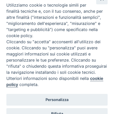
Utilizziamo cookie o tecnologie simili per
Caritas Internationalis
finalità tecniche e, con il tuo consenso, anche per
TV 2000
altre finalità ("interazioni e funzionalità semplici",
"miglioramento dell'esperienza", "misurazione" e
Inblu 2000
"targeting e pubblicità") come specificato nella
Avvenire
cookie policy.
Sir
Cliccando su "accetta" acconsenti all'utilizzo dei
cookie. Cliccando su "personalizza" puoi avere
Scarp de’ Tenis
maggiori informazioni sui cookie utilizzati e
personalizzare le tue preferenze. Cliccando su
Newsletter
"rifiuta" o chiudendo questa informativa proseguirai
la navigazione installando i soli cookie tecnici.
Ulteriori informazioni sono disponibili nella
cookie
ISCRIVITI ALLA NEWSLETTER
policy
completa.
Seguici su
Personalizza
Rifiuta