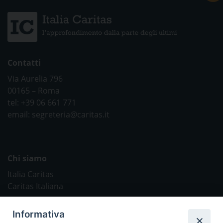
Contatti
Via Aurelia 796
00165 – Roma
tel: +39 06 661 771
email: segreteria@caritas.it
Chi siamo
Italia Caritas
Caritas Italiana
Link Utili
Informativa
Chiesa Cattolica