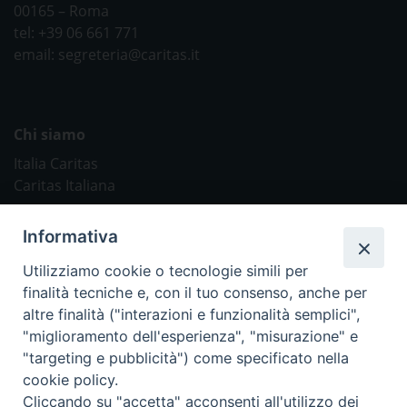
00165 – Roma
tel: +39 06 661 771
email: segreteria@caritas.it
Chi siamo
Italia Caritas
Caritas Italiana
Link Utili
Informativa
Chiesa Cattolica
Utilizziamo cookie o tecnologie simili per
Caritas Internationalis
finalità tecniche e, con il tuo consenso, anche per
TV 2000
altre finalità ("interazioni e funzionalità semplici",
"miglioramento dell'esperienza", "misurazione" e
Inblu 2000
"targeting e pubblicità") come specificato nella
Avvenire
cookie policy.
Sir
Cliccando su "accetta" acconsenti all'utilizzo dei