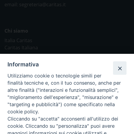
email: segreteria@caritas.it
Chi siamo
Italia Caritas
Caritas Italiana
Link Utili
Informativa
Chiesa Cattolica
Utilizziamo cookie o tecnologie simili per
Caritas Internationalis
finalità tecniche e, con il tuo consenso, anche per
TV 2000
altre finalità ("interazioni e funzionalità semplici",
"miglioramento dell'esperienza", "misurazione" e
Inblu 2000
"targeting e pubblicità") come specificato nella
Avvenire
cookie policy.
Sir
Cliccando su "accetta" acconsenti all'utilizzo dei
cookie. Cliccando su "personalizza" puoi avere
Scarp de’ Tenis
maggiori informazioni sui cookie utilizzati e