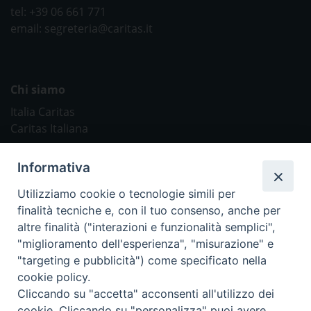
tel: +39 06 661 771
email: segreteria@caritas.it
Chi siamo
Italia Caritas
Caritas Italiana
Link Utili
Informativa
Chiesa Cattolica
Utilizziamo cookie o tecnologie simili per
Caritas Internationalis
finalità tecniche e, con il tuo consenso, anche per
TV 2000
altre finalità ("interazioni e funzionalità semplici",
"miglioramento dell'esperienza", "misurazione" e
Inblu 2000
"targeting e pubblicità") come specificato nella
Avvenire
cookie policy.
Sir
Cliccando su "accetta" acconsenti all'utilizzo dei
cookie. Cliccando su "personalizza" puoi avere