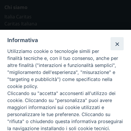
Chi siamo
Italia Caritas
Caritas Italiana
Link Utili
Informativa
Chiesa Cattolica
Utilizziamo cookie o tecnologie simili per
Caritas Internationalis
finalità tecniche e, con il tuo consenso, anche per
TV 2000
altre finalità ("interazioni e funzionalità semplici",
"miglioramento dell'esperienza", "misurazione" e
Inblu 2000
"targeting e pubblicità") come specificato nella
Avvenire
cookie policy.
Sir
Cliccando su "accetta" acconsenti all'utilizzo dei
cookie. Cliccando su "personalizza" puoi avere
Scarp de’ Tenis
maggiori informazioni sui cookie utilizzati e
personalizzare le tue preferenze. Cliccando su
Newsletter
"rifiuta" o chiudendo questa informativa proseguirai
la navigazione installando i soli cookie tecnici.