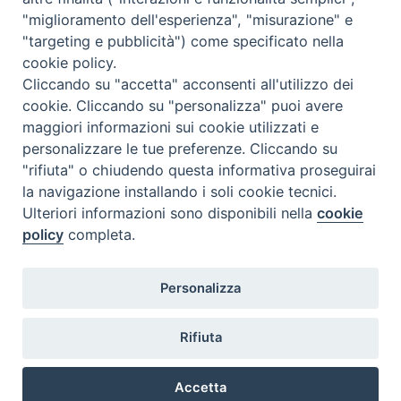
"miglioramento dell'esperienza", "misurazione" e
Inblu 2000
"targeting e pubblicità") come specificato nella
Avvenire
cookie policy.
Sir
Cliccando su "accetta" acconsenti all'utilizzo dei
cookie. Cliccando su "personalizza" puoi avere
Scarp de’ Tenis
maggiori informazioni sui cookie utilizzati e
personalizzare le tue preferenze. Cliccando su
Newsletter
"rifiuta" o chiudendo questa informativa proseguirai
la navigazione installando i soli cookie tecnici.
Ulteriori informazioni sono disponibili nella
cookie
ISCRIVITI ALLA NEWSLETTER
policy
completa.
Seguici su
Personalizza
Rifiuta
Accetta
Copyright Caritas Italiana ©2026
Privacy Policy