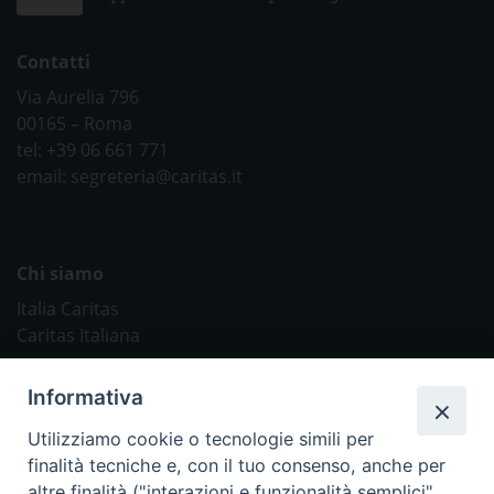
Contatti
Via Aurelia 796
00165 – Roma
tel: +39 06 661 771
email: segreteria@caritas.it
Chi siamo
Italia Caritas
Caritas Italiana
Link Utili
Informativa
Chiesa Cattolica
Utilizziamo cookie o tecnologie simili per
Caritas Internationalis
finalità tecniche e, con il tuo consenso, anche per
TV 2000
altre finalità ("interazioni e funzionalità semplici",