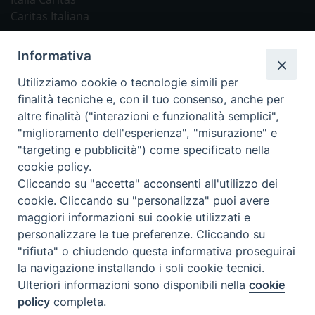
Caritas Italiana
Link Utili
Informativa
Chiesa Cattolica
Utilizziamo cookie o tecnologie simili per
Caritas Internationalis
finalità tecniche e, con il tuo consenso, anche per
TV 2000
altre finalità ("interazioni e funzionalità semplici",
"miglioramento dell'esperienza", "misurazione" e
Inblu 2000
"targeting e pubblicità") come specificato nella
Avvenire
cookie policy.
Sir
Cliccando su "accetta" acconsenti all'utilizzo dei
cookie. Cliccando su "personalizza" puoi avere
Scarp de’ Tenis
maggiori informazioni sui cookie utilizzati e
personalizzare le tue preferenze. Cliccando su
Newsletter
"rifiuta" o chiudendo questa informativa proseguirai
la navigazione installando i soli cookie tecnici.
Ulteriori informazioni sono disponibili nella
cookie
ISCRIVITI ALLA NEWSLETTER
policy
completa.