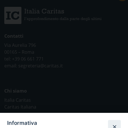
Contatti
Via Aurelia 796
00165 – Roma
tel: +39 06 661 771
email: segreteria@caritas.it
Chi siamo
Italia Caritas
Caritas Italiana
Link Utili
Informativa
Chiesa Cattolica