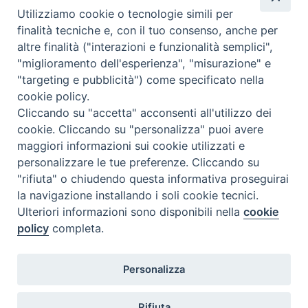
Utilizziamo cookie o tecnologie simili per
Caritas Internationalis
finalità tecniche e, con il tuo consenso, anche per
TV 2000
altre finalità ("interazioni e funzionalità semplici",
"miglioramento dell'esperienza", "misurazione" e
Inblu 2000
"targeting e pubblicità") come specificato nella
Avvenire
cookie policy.
Sir
Cliccando su "accetta" acconsenti all'utilizzo dei
cookie. Cliccando su "personalizza" puoi avere
Scarp de’ Tenis
maggiori informazioni sui cookie utilizzati e
personalizzare le tue preferenze. Cliccando su
Newsletter
"rifiuta" o chiudendo questa informativa proseguirai
la navigazione installando i soli cookie tecnici.
Ulteriori informazioni sono disponibili nella
cookie
ISCRIVITI ALLA NEWSLETTER
policy
completa.
Seguici su
Personalizza
Rifiuta