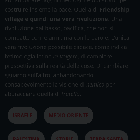
abbandonare dogmi ideologici e odi storici per
costruire insieme la pace. Quella di
Friendship
village è quindi una vera rivoluzione
. Una
rivoluzione dal basso, pacifica, che non si
combatte con le armi, ma con le parole. L’unica
vera rivoluzione possibile capace, come indica
l’etimologia latina
re-volgere
, di cambiare
prospettiva sulla realtà delle cose. Di cambiare
sguardo sull’altro, abbandonando
consapevolmente la visione di
nemico
per
abbracciare quella di
fratello
.
ISRAELE
MEDIO ORIENTE
PALESTINA
STORIE
TERRA SANTA