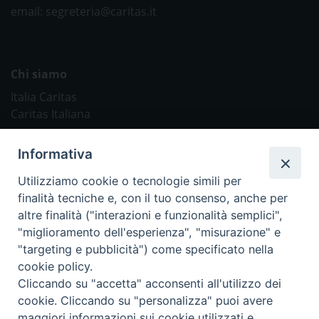
email: segreteria@caritas.it
Chi siamo
Italia Caritas
Caritas Italiana
Link Utili
Informativa
Chiesa Cattolica
Utilizziamo cookie o tecnologie simili per
Caritas Internationalis
finalità tecniche e, con il tuo consenso, anche per
TV 2000
altre finalità ("interazioni e funzionalità semplici",
"miglioramento dell'esperienza", "misurazione" e
Inblu 2000
"targeting e pubblicità") come specificato nella
Avvenire
cookie policy.
Sir
Cliccando su "accetta" acconsenti all'utilizzo dei
cookie. Cliccando su "personalizza" puoi avere
Scarp de’ Tenis
maggiori informazioni sui cookie utilizzati e