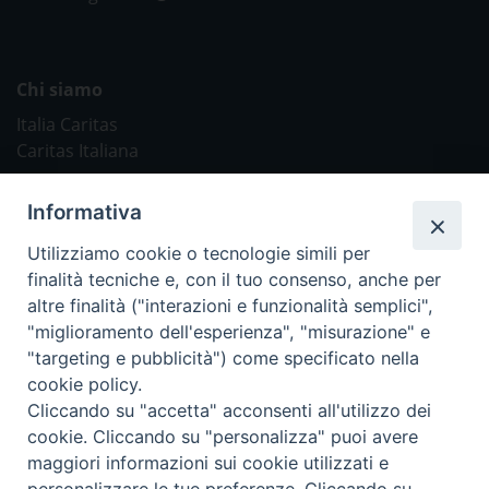
Chi siamo
Italia Caritas
Caritas Italiana
Link Utili
Informativa
Chiesa Cattolica
Utilizziamo cookie o tecnologie simili per
Caritas Internationalis
finalità tecniche e, con il tuo consenso, anche per
TV 2000
altre finalità ("interazioni e funzionalità semplici",
"miglioramento dell'esperienza", "misurazione" e
Inblu 2000
"targeting e pubblicità") come specificato nella
Avvenire
cookie policy.
Sir
Cliccando su "accetta" acconsenti all'utilizzo dei
cookie. Cliccando su "personalizza" puoi avere
Scarp de’ Tenis
maggiori informazioni sui cookie utilizzati e
personalizzare le tue preferenze. Cliccando su