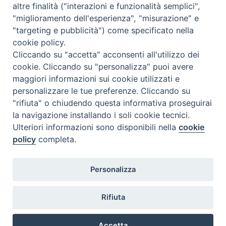
TV 2000
altre finalità ("interazioni e funzionalità semplici",
"miglioramento dell'esperienza", "misurazione" e
Inblu 2000
"targeting e pubblicità") come specificato nella
Avvenire
cookie policy.
Sir
Cliccando su "accetta" acconsenti all'utilizzo dei
cookie. Cliccando su "personalizza" puoi avere
Scarp de’ Tenis
maggiori informazioni sui cookie utilizzati e
personalizzare le tue preferenze. Cliccando su
Newsletter
"rifiuta" o chiudendo questa informativa proseguirai
la navigazione installando i soli cookie tecnici.
Ulteriori informazioni sono disponibili nella
cookie
ISCRIVITI ALLA NEWSLETTER
policy
completa.
Seguici su
Personalizza
Rifiuta
Accetta