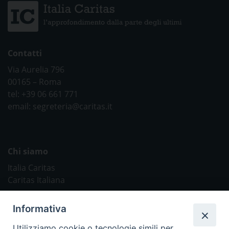
Contatti
Via Aurelia 796
00165 – Roma
tel: +39 06 661 771
email: segreteria@caritas.it
Chi siamo
Italia Caritas
Caritas Italiana
Link Utili
Informativa
Chiesa Cattolica
Utilizziamo cookie o tecnologie simili per