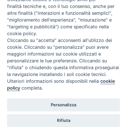
Caritas Internationalis
finalità tecniche e, con il tuo consenso, anche per
TV 2000
altre finalità ("interazioni e funzionalità semplici",
"miglioramento dell'esperienza", "misurazione" e
Inblu 2000
"targeting e pubblicità") come specificato nella
Avvenire
cookie policy.
Sir
Cliccando su "accetta" acconsenti all'utilizzo dei
cookie. Cliccando su "personalizza" puoi avere
Scarp de’ Tenis
maggiori informazioni sui cookie utilizzati e
personalizzare le tue preferenze. Cliccando su
Newsletter
"rifiuta" o chiudendo questa informativa proseguirai
la navigazione installando i soli cookie tecnici.
Ulteriori informazioni sono disponibili nella
cookie
ISCRIVITI ALLA NEWSLETTER
policy
completa.
Seguici su
Personalizza
Rifiuta