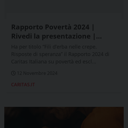
Rapporto Povertà 2024 |
Rivedi la presentazione |
Scarica il Rapporto integrale,
Ha per titolo “Fili d’erba nelle crepe.
la sintesi, le infografiche
Risposte di speranza” il Rapporto 2024 di
Caritas Italiana su povertà ed escl...
12 Novembre 2024
CARITAS.IT