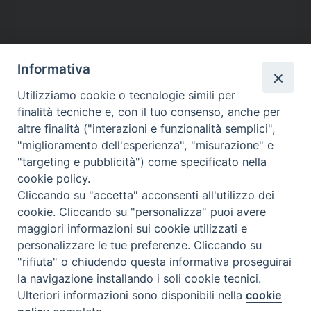
Informativa
Utilizziamo cookie o tecnologie simili per
finalità tecniche e, con il tuo consenso, anche per
altre finalità ("interazioni e funzionalità semplici",
"miglioramento dell'esperienza", "misurazione" e
"targeting e pubblicità") come specificato nella
cookie policy.
Contatti
Cliccando su "accetta" acconsenti all'utilizzo dei
cookie. Cliccando su "personalizza" puoi avere
Via Aurelia 796
maggiori informazioni sui cookie utilizzati e
00165 – Roma
personalizzare le tue preferenze. Cliccando su
tel: +39 06 661 771
"rifiuta" o chiudendo questa informativa proseguirai
email: segreteria@caritas.it
la navigazione installando i soli cookie tecnici.
Ulteriori informazioni sono disponibili nella
cookie