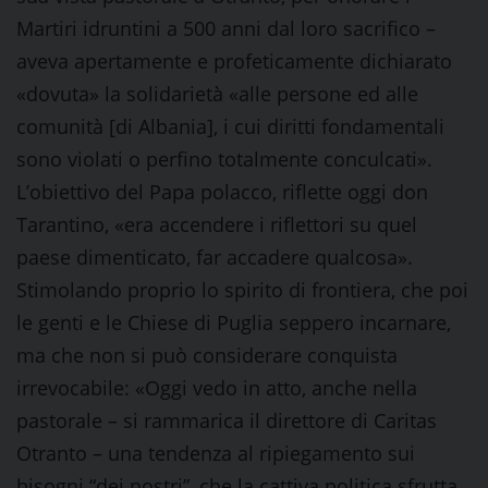
Martiri idruntini a 500 anni dal loro sacrifico –
aveva apertamente e profeticamente dichiarato
«dovuta» la solidarietà «alle persone ed alle
comunità [di Albania], i cui diritti fondamentali
sono violati o perfino totalmente conculcati».
L’obiettivo del Papa polacco, riflette oggi don
Tarantino, «era accendere i riflettori su quel
paese dimenticato, far accadere qualcosa».
Stimolando proprio lo spirito di frontiera, che poi
le genti e le Chiese di Puglia seppero incarnare,
ma che non si può considerare conquista
irrevocabile: «Oggi vedo in atto, anche nella
pastorale – si rammarica il direttore di Caritas
Otranto – una tendenza al ripiegamento sui
bisogni “dei nostri”, che la cattiva politica sfrutta