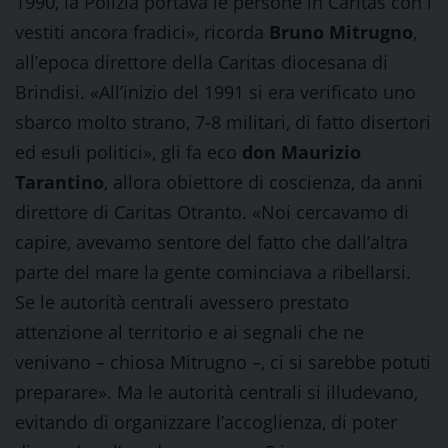
1990, la Polizia portava le persone in Caritas con i
vestiti ancora fradici», ricorda
Bruno Mitrugno
,
all’epoca direttore della Caritas diocesana di
Brindisi. «All’inizio del 1991 si era verificato uno
sbarco molto strano, 7-8 militari, di fatto disertori
ed esuli politici», gli fa eco
don Maurizio
Tarantino
, allora obiettore di coscienza, da anni
direttore di Caritas Otranto. «Noi cercavamo di
capire, avevamo sentore del fatto che dall’altra
parte del mare la gente cominciava a ribellarsi.
Se le autorità centrali avessero prestato
attenzione al territorio e ai segnali che ne
venivano – chiosa Mitrugno –, ci si sarebbe potuti
preparare». Ma le autorità centrali si illudevano,
evitando di organizzare l’accoglienza, di poter