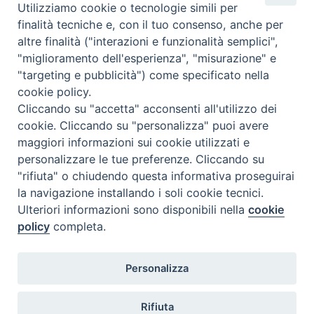
Utilizziamo cookie o tecnologie simili per
Caritas Internationalis
finalità tecniche e, con il tuo consenso, anche per
TV 2000
altre finalità ("interazioni e funzionalità semplici",
"miglioramento dell'esperienza", "misurazione" e
Inblu 2000
"targeting e pubblicità") come specificato nella
Avvenire
cookie policy.
Sir
Cliccando su "accetta" acconsenti all'utilizzo dei
cookie. Cliccando su "personalizza" puoi avere
Scarp de’ Tenis
maggiori informazioni sui cookie utilizzati e
personalizzare le tue preferenze. Cliccando su
Newsletter
"rifiuta" o chiudendo questa informativa proseguirai
la navigazione installando i soli cookie tecnici.
Ulteriori informazioni sono disponibili nella
cookie
ISCRIVITI ALLA NEWSLETTER
policy
completa.
Seguici su
Personalizza
Rifiuta