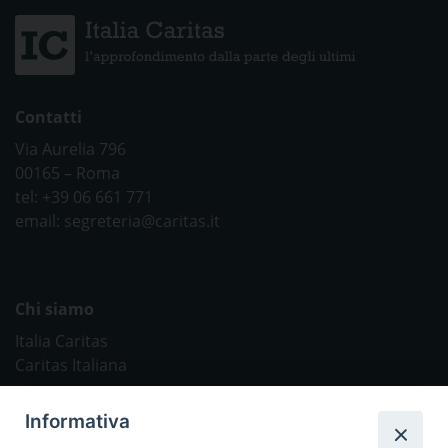
Contatti
Via Aurelia 796
00165 – Roma
tel: +39 06 661 771
email: segreteria@caritas.it
Chi siamo
Italia Caritas
Caritas Italiana
Link Utili
Informativa
Chiesa Cattolica