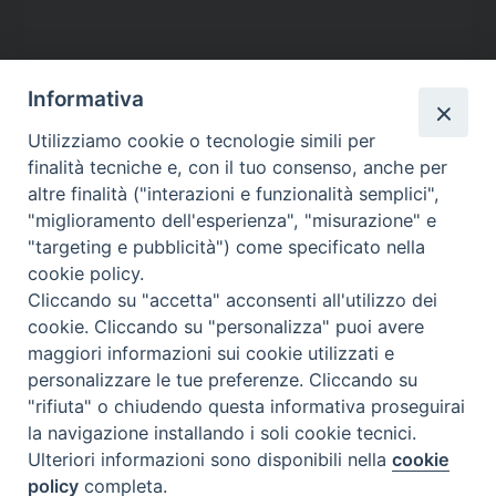
Informativa
Utilizziamo cookie o tecnologie simili per
finalità tecniche e, con il tuo consenso, anche per
altre finalità ("interazioni e funzionalità semplici",
"miglioramento dell'esperienza", "misurazione" e
"targeting e pubblicità") come specificato nella
cookie policy.
Contatti
Cliccando su "accetta" acconsenti all'utilizzo dei
cookie. Cliccando su "personalizza" puoi avere
Via Aurelia 796
maggiori informazioni sui cookie utilizzati e
00165 – Roma
personalizzare le tue preferenze. Cliccando su
tel: +39 06 661 771
"rifiuta" o chiudendo questa informativa proseguirai
email: segreteria@caritas.it
la navigazione installando i soli cookie tecnici.
Ulteriori informazioni sono disponibili nella
cookie
policy
completa.