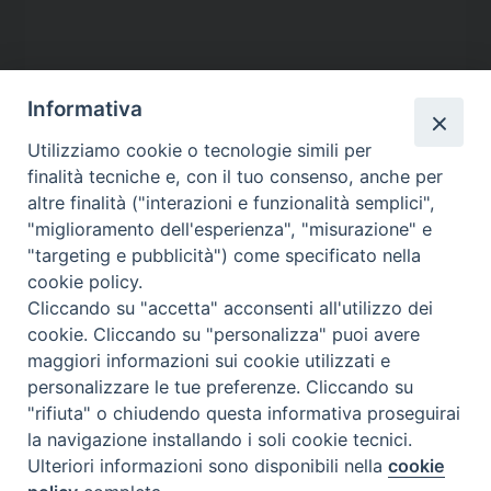
Informativa
Utilizziamo cookie o tecnologie simili per
finalità tecniche e, con il tuo consenso, anche per
altre finalità ("interazioni e funzionalità semplici",
"miglioramento dell'esperienza", "misurazione" e
"targeting e pubblicità") come specificato nella
cookie policy.
Contatti
Cliccando su "accetta" acconsenti all'utilizzo dei
cookie. Cliccando su "personalizza" puoi avere
Via Aurelia 796
maggiori informazioni sui cookie utilizzati e
00165 – Roma
personalizzare le tue preferenze. Cliccando su
tel: +39 06 661 771
"rifiuta" o chiudendo questa informativa proseguirai
email: segreteria@caritas.it
la navigazione installando i soli cookie tecnici.
Ulteriori informazioni sono disponibili nella
cookie