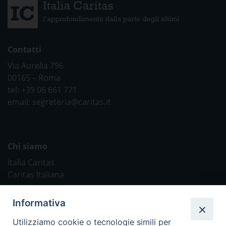
Contatti
Via Aurelia 796
00165 – Roma
tel: +39 06 661 771
email: segreteria@caritas.it
Chi siamo
Italia Caritas
Caritas Italiana
Link Utili
Informativa
Chiesa Cattolica
Utilizziamo cookie o tecnologie simili per