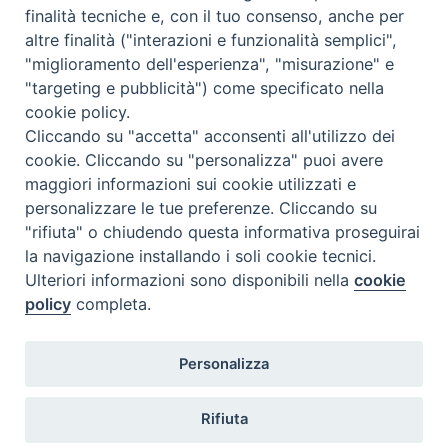
Caritas Internationalis
finalità tecniche e, con il tuo consenso, anche per
TV 2000
altre finalità ("interazioni e funzionalità semplici",
"miglioramento dell'esperienza", "misurazione" e
Inblu 2000
"targeting e pubblicità") come specificato nella
Avvenire
cookie policy.
Sir
Cliccando su "accetta" acconsenti all'utilizzo dei
cookie. Cliccando su "personalizza" puoi avere
Scarp de’ Tenis
maggiori informazioni sui cookie utilizzati e
personalizzare le tue preferenze. Cliccando su
Newsletter
"rifiuta" o chiudendo questa informativa proseguirai
la navigazione installando i soli cookie tecnici.
ISCRIVITI ALLA NEWSLETTER
Ulteriori informazioni sono disponibili nella
cookie
policy
completa.
Seguici su
Personalizza
Rifiuta