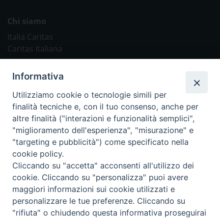
Chi siamo
Italia Caritas
Caritas Italiana
Link Utili
Informativa
Chiesa Cattolica
Utilizziamo cookie o tecnologie simili per
Caritas Internationalis
finalità tecniche e, con il tuo consenso, anche per
TV 2000
altre finalità ("interazioni e funzionalità semplici",
"miglioramento dell'esperienza", "misurazione" e
Inblu 2000
"targeting e pubblicità") come specificato nella
Avvenire
cookie policy.
Sir
Cliccando su "accetta" acconsenti all'utilizzo dei
cookie. Cliccando su "personalizza" puoi avere
Scarp de’ Tenis
maggiori informazioni sui cookie utilizzati e
personalizzare le tue preferenze. Cliccando su
Newsletter
"rifiuta" o chiudendo questa informativa proseguirai