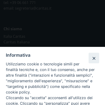
tel: +39 06 661 771
email: segreteria@caritas.it
Chi siamo
Italia Caritas
Caritas Italiana
Link Utili
Informativa
Chiesa Cattolica
Utilizziamo cookie o tecnologie simili per
Caritas Internationalis
finalità tecniche e, con il tuo consenso, anche per
TV 2000
altre finalità ("interazioni e funzionalità semplici",
"miglioramento dell'esperienza", "misurazione" e
Inblu 2000
"targeting e pubblicità") come specificato nella
Avvenire
cookie policy.
Sir
Cliccando su "accetta" acconsenti all'utilizzo dei
cookie. Cliccando su "personalizza" puoi avere
Scarp de’ Tenis