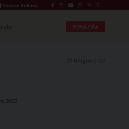
trale
DONA ORA
21 Giugno
2022
gno 2022