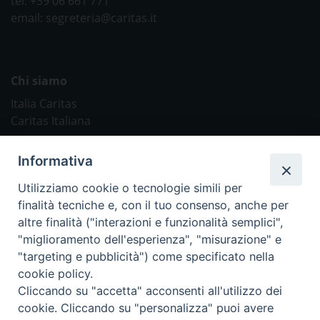
tel: +39 06 661 771
email: segreteria@caritas.it
Chi siamo
Italia Caritas
Caritas Italiana
Link Utili
Informativa
Chiesa Cattolica
Utilizziamo cookie o tecnologie simili per
Caritas Internationalis
finalità tecniche e, con il tuo consenso, anche per
TV 2000
altre finalità ("interazioni e funzionalità semplici",
"miglioramento dell'esperienza", "misurazione" e
Inblu 2000
"targeting e pubblicità") come specificato nella
Avvenire
cookie policy.
Sir
Cliccando su "accetta" acconsenti all'utilizzo dei
cookie. Cliccando su "personalizza" puoi avere
Scarp de’ Tenis