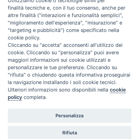
Utilizziamo cookie o tecnologie simili per
finalità tecniche e, con il tuo consenso, anche per
altre finalità ("interazioni e funzionalità semplici",
"miglioramento dell'esperienza", "misurazione" e
"targeting e pubblicità") come specificato nella
cookie policy.
Contatti
Cliccando su "accetta" acconsenti all'utilizzo dei
cookie. Cliccando su "personalizza" puoi avere
Via Aurelia 796
maggiori informazioni sui cookie utilizzati e
00165 – Roma
personalizzare le tue preferenze. Cliccando su
tel: +39 06 661 771
"rifiuta" o chiudendo questa informativa proseguirai
email: segreteria@caritas.it
la navigazione installando i soli cookie tecnici.
Ulteriori informazioni sono disponibili nella
cookie
policy
completa.
Seguici su
Personalizza
Rifiuta