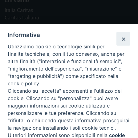
Chi siamo
Italia Caritas
Caritas Italiana
Link Utili
Informativa
Chiesa Cattolica
Utilizziamo cookie o tecnologie simili per
Caritas Internationalis
finalità tecniche e, con il tuo consenso, anche per
TV 2000
altre finalità ("interazioni e funzionalità semplici",
"miglioramento dell'esperienza", "misurazione" e
Inblu 2000
"targeting e pubblicità") come specificato nella
Avvenire
cookie policy.
Sir
Cliccando su "accetta" acconsenti all'utilizzo dei
cookie. Cliccando su "personalizza" puoi avere
Scarp de’ Tenis
maggiori informazioni sui cookie utilizzati e
personalizzare le tue preferenze. Cliccando su
Newsletter
"rifiuta" o chiudendo questa informativa proseguirai
la navigazione installando i soli cookie tecnici.
Ulteriori informazioni sono disponibili nella
cookie
ISCRIVITI ALLA NEWSLETTER