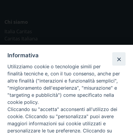
Chi siamo
Italia Caritas
Caritas Italiana
Link Utili
Informativa
Chiesa Cattolica
Utilizziamo cookie o tecnologie simili per
Caritas Internationalis
finalità tecniche e, con il tuo consenso, anche per
TV 2000
altre finalità ("interazioni e funzionalità semplici",
"miglioramento dell'esperienza", "misurazione" e
Inblu 2000
"targeting e pubblicità") come specificato nella
Avvenire
cookie policy.
Sir
Cliccando su "accetta" acconsenti all'utilizzo dei
cookie. Cliccando su "personalizza" puoi avere
Scarp de’ Tenis
maggiori informazioni sui cookie utilizzati e
personalizzare le tue preferenze. Cliccando su
Newsletter