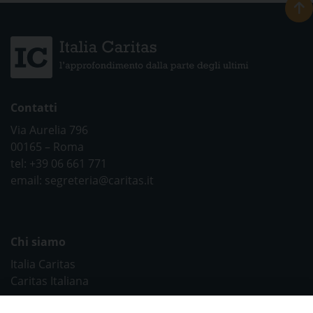
Contatti
Via Aurelia 796
00165 – Roma
tel: +39 06 661 771
email: segreteria@caritas.it
Chi siamo
Italia Caritas
Caritas Italiana
Link Utili