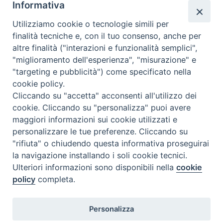
Informativa
Chiesa Cattolica
Utilizziamo cookie o tecnologie simili per
Caritas Internationalis
finalità tecniche e, con il tuo consenso, anche per
TV 2000
altre finalità ("interazioni e funzionalità semplici",
"miglioramento dell'esperienza", "misurazione" e
Inblu 2000
"targeting e pubblicità") come specificato nella
Avvenire
cookie policy.
Sir
Cliccando su "accetta" acconsenti all'utilizzo dei
cookie. Cliccando su "personalizza" puoi avere
Scarp de’ Tenis
maggiori informazioni sui cookie utilizzati e
personalizzare le tue preferenze. Cliccando su
Newsletter
"rifiuta" o chiudendo questa informativa proseguirai
la navigazione installando i soli cookie tecnici.
Ulteriori informazioni sono disponibili nella
cookie
ISCRIVITI ALLA NEWSLETTER
policy
completa.
Seguici su
Personalizza