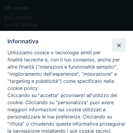
Chi siamo
Italia Caritas
Caritas Italiana
Link Utili
Informativa
Chiesa Cattolica
Utilizziamo cookie o tecnologie simili per
Caritas Internationalis
finalità tecniche e, con il tuo consenso, anche per
TV 2000
altre finalità ("interazioni e funzionalità semplici",
"miglioramento dell'esperienza", "misurazione" e
Inblu 2000
"targeting e pubblicità") come specificato nella
Avvenire
cookie policy.
Sir
Cliccando su "accetta" acconsenti all'utilizzo dei
cookie. Cliccando su "personalizza" puoi avere
Scarp de’ Tenis
maggiori informazioni sui cookie utilizzati e
personalizzare le tue preferenze. Cliccando su
Newsletter
"rifiuta" o chiudendo questa informativa proseguirai
la navigazione installando i soli cookie tecnici.