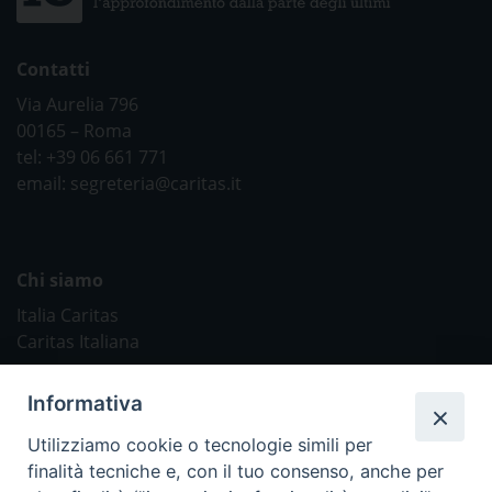
Contatti
Via Aurelia 796
00165 – Roma
tel: +39 06 661 771
email: segreteria@caritas.it
Chi siamo
Italia Caritas
Caritas Italiana
Link Utili
Informativa
Chiesa Cattolica
Utilizziamo cookie o tecnologie simili per
Caritas Internationalis
finalità tecniche e, con il tuo consenso, anche per
TV 2000