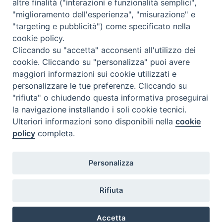
altre finalità ("interazioni e funzionalità semplici",
"miglioramento dell'esperienza", "misurazione" e
Inblu 2000
"targeting e pubblicità") come specificato nella
Avvenire
cookie policy.
Sir
Cliccando su "accetta" acconsenti all'utilizzo dei
cookie. Cliccando su "personalizza" puoi avere
Scarp de’ Tenis
maggiori informazioni sui cookie utilizzati e
personalizzare le tue preferenze. Cliccando su
Newsletter
"rifiuta" o chiudendo questa informativa proseguirai
la navigazione installando i soli cookie tecnici.
Ulteriori informazioni sono disponibili nella
cookie
ISCRIVITI ALLA NEWSLETTER
policy
completa.
Seguici su
Personalizza
Rifiuta
Accetta