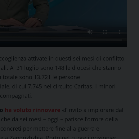
ccoglienza attivate in questi sei mesi di conflitto,
ali. Al 31 luglio sono 148 le diocesi che stanno
n totale sono 13.721 le persone
e, di cui 7.745 nel circuito Caritas. I minori
accompagnati.
co
ha voluto rinnovare
«l’invito a implorare dal
he da sei mesi – oggi – patisce l’orrore della
concreti per mettere fine alla guerra e
e a Zaporizhzhia. Porto nel cuore i prigionieri,