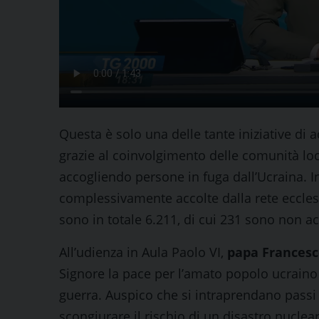
Questa è solo una delle tante iniziative di a
grazie al coinvolgimento delle comunità loc
accogliendo persone in fuga dall’Ucraina. I
complessivamente accolte dalla rete ecclesial
sono in totale 6.211, di cui 231 sono non 
All’udienza in Aula Paolo VI,
papa Frances
Signore la pace per l’amato popolo ucraino c
guerra. Auspico che si intraprendano passi 
scongiurare il rischio di un disastro nuclear