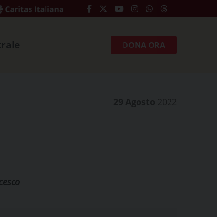
trale
DONA ORA
29 Agosto
2022
ncesco