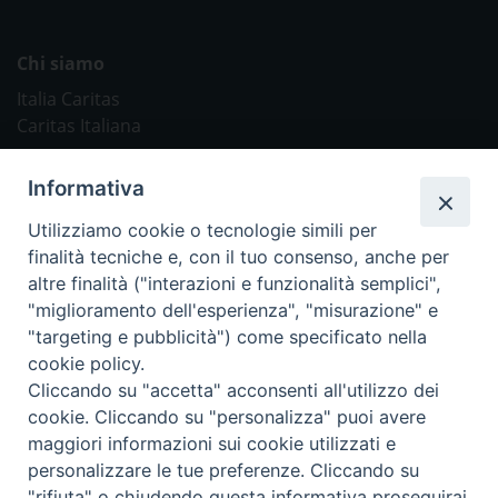
Chi siamo
Italia Caritas
Caritas Italiana
Link Utili
Informativa
Chiesa Cattolica
Utilizziamo cookie o tecnologie simili per
Caritas Internationalis
finalità tecniche e, con il tuo consenso, anche per
TV 2000
altre finalità ("interazioni e funzionalità semplici",
"miglioramento dell'esperienza", "misurazione" e
Inblu 2000
"targeting e pubblicità") come specificato nella
Avvenire
cookie policy.
Sir
Cliccando su "accetta" acconsenti all'utilizzo dei
cookie. Cliccando su "personalizza" puoi avere
Scarp de’ Tenis
maggiori informazioni sui cookie utilizzati e
personalizzare le tue preferenze. Cliccando su
Newsletter
"rifiuta" o chiudendo questa informativa proseguirai